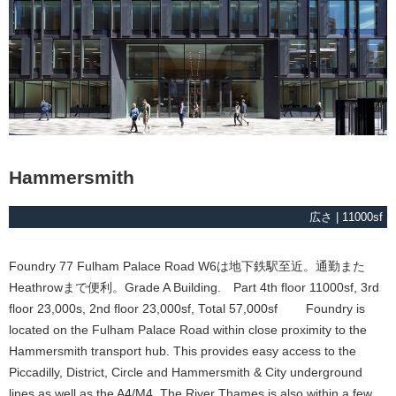
Hammersmith
広さ | 11000sf
Foundry 77 Fulham Palace Road W6は地下鉄駅至近。通勤また
Heathrowまで便利。Grade A Building. Part 4th floor 11000sf, 3rd
floor 23,000s, 2nd floor 23,000sf, Total 57,000sf Foundry is
located on the Fulham Palace Road within close proximity to the
Hammersmith transport hub. This provides easy access to the
Piccadilly, District, Circle and Hammersmith & City underground
lines as well as the A4/M4. The River Thames is also within a few