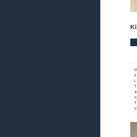
K
U
£
L
T
a
o
f
u