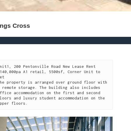
ings Cross
nit1, 200 Pentonville Road New Lease Rent 
140,000pa A1 retail, 5500sf, Corner Unit to 
et

he property is arranged over ground floor with 
 remote storage. The building also includes 
ffice accommodation on the first and second 
loors and luxury student accommodation on the 
pper floors.