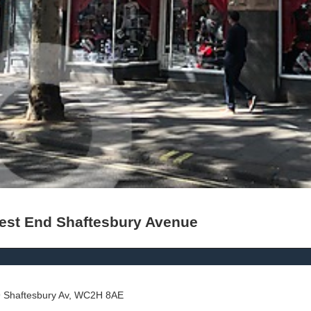
est End Shaftesbury Avenue
 Shaftesbury Av, WC2H 8AE