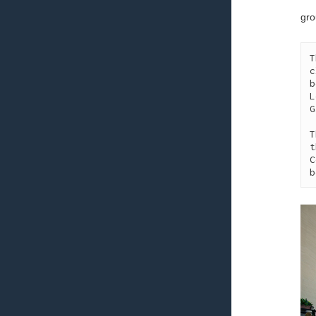
gro
T
c
b
L
G
T
t
C
b