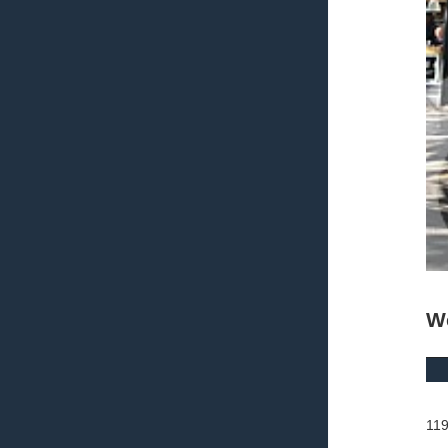
W
119